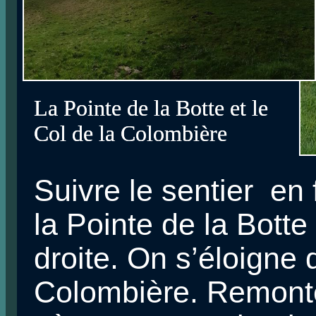
La Pointe de la Botte et le
La Pointe de la Botte et le
Col de la Colombière
Col de la Colombière
Suivre le sentier en 
la Pointe de la Botte
droite. On s’éloigne
Colombière. Remont