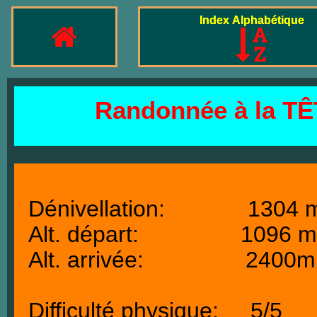
Index Alphabétique
Randonnée à la T
Dénivellation: 1304 
Alt. départ: 1096 m
Alt. arrivée: 2400m
Difficulté physique: 5/5