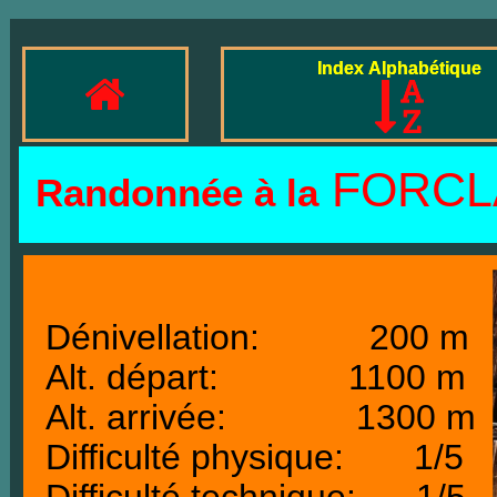
Index Alphabétique
FORCL
Randonnée à la
Dénivellation: 200 m
Alt. départ: 1100 m
Alt. arrivée: 1300 m
Difficulté physique: 1/5